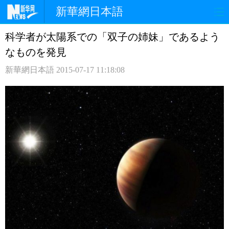
新華網日本語
科学者が太陽系での「双子の姉妹」であるよう
ホームページ
政治
経済
なものを発見
社会
文化
エンタメ
新華網日本語
2015-07-17 11:18:08
観光
評論
写真
中日対訳