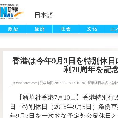
日本語
政 治
経 済
社 会
文 化
エ
香港は今年9月3日を特別休
利70周年を記
jp.xinhuanet.com
|
発表時間 2015-07-10 14:19:20
| 新華網日本語 |
編集
【新華社香港7月10日】香港特別行
日「特別休日（2015年9月3日）条例
年9月3日を一次的な予定外公衆休日