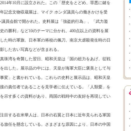
014年10月に設立された。この「歴史をとどめ、罪悪に鍵を
周年記念文物収蔵展は、マイク ホンダ議員らの働きかけを受
ン議員会館で開かれた。史料展は「強盗的行為」、「武力濫
史の勝利」など10のテーマに分かれ、400点以上の資料を展
した時の軍旗、日本軍の将校の佩刀、南京大虐殺発生時の日
影した古い写真などが含まれる。
真珠湾を奇襲した翌日、昭和天皇は「国の総力をあげ、征戦
を出した。展示品の中には、天皇が海軍大臣に褒美として与
事変」と書かれている。これらの史料と展示品は、昭和天皇
接の責任者であることを見学者に伝えている。「人類愛」を
を示す多くの資料があり、両国の戦時中の友好を再現してい
注目する在米華人は、日本の右翼と日本に近年見られる軍国
る放任を懸念している。さまざまな原因により、日本の中国