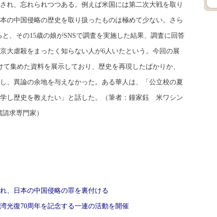
され、忘れられつつある。例えば米国には第二次大戦を取り
本の中国侵略の歴史を取り扱ったものは極めて少ない。さら
と、その15歳の娘がSNSで調査を実施した結果、調査に回答
南京大虐殺をまったく知らない人が6人いたという。今回の展
かけて集めた資料を展示しており、歴史を再現したばかりか、
し、異論の余地を与えなかった。ある華人は、「公立校の夏
学し歴史を教えたい」と話した。（筆者：鐘家鈺 米ワシン
償請求専門家）
れ、日本の中国侵略の罪を裏付ける
湾光復70周年を記念する一連の活動を開催