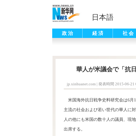
日本語
政 治
経 済
社 会
華人が米議会で「抗
jp.xinhuanet.com
|
発表時間 2015-06-21 0
米国海外抗日戦争史料研究会は6月1
主流の社会および若い世代の華人に対
人の他にも米国の数十人の議員、現地
出席する。