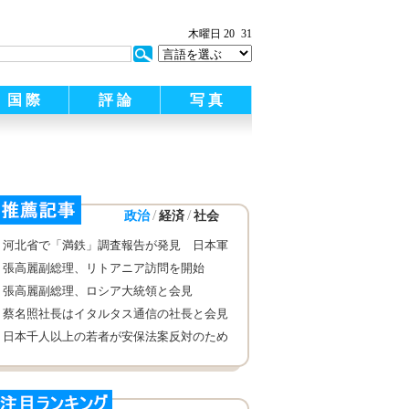
木曜日 20
31
国 際
評 論
写 真
/
/
政治
経済
社会
河北省で「満鉄」調査報告が発見 日本軍
の中国侵略の罪を証明
張高麗副総理、リトアニア訪問を開始
張高麗副総理、ロシア大統領と会見
蔡名照社長はイタルタス通信の社長と会見
日本千人以上の若者が安保法案反対のため
に集会