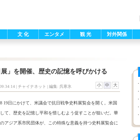
文 化
エンタメ
観 光
対外関係
日展」を開催、歴史の記憶を呼びかける
小
中
大
9:34:14
| チャイナネット |
編集: 呉寒氷
8 19日にかけて、米議会で抗日戦争史料展覧会を開く。米国
して、歴史を記憶し平和を惜しむよう促すことが狙いだ。華
のアジア系市民団体が、この特殊な意義を持つ史料展覧会に