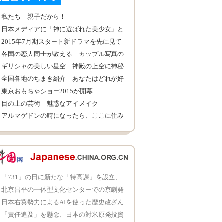
私たち 親子だから！
日本メディアに「神に選ばれた美少女」と
呼ばれた女の子 その美しさ
2015年7月期スタート新ドラマを先に見て
みよう！
各国の恋人同士が教える カップル写真の
取り方
ギリシャの美しい星空 神殿の上空に神秘
的に輝く星
全国各地のちまき紹介 あなたはどれが好
き？
東京おもちゃショー2015が開幕
目の上の芸術 魅惑なアイメイク
アルマゲドンの時になったら、ここに住み
たい