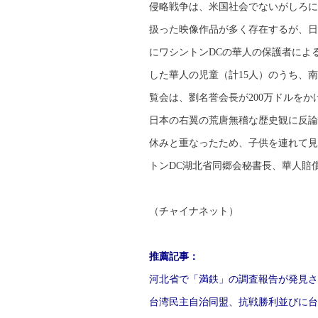
侵略戦争は、米国社会でないがしろに
扱った映像作品が多く存在するが、日
にワシントンDCの華人の保護者による
した華人の児童（計15人）のうち、
覧会は、劉名誉会長が200万ドルを
日本の右翼の荒唐無稽な歴史観に反論
休みと重なったため、子供を連れて見
トンDC湖北省同郷会秘書長、華人賠
（チャイナネット）
推薦記事：
河北省で「満鉄」の調査報告が発見さ
台湾民主自治同盟、抗戦勝利並びに台