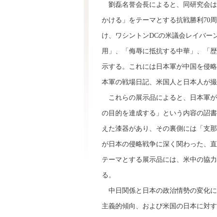
劉磊名誉会長によると、同研究会は2
かける」をテーマとする抗戦勝利70
け、ワシントンDCの米議会レイバー
用」、「侮辱に抵抗する中華」、「歴
示する。これには日本軍が中国を侵略
本軍の戦場日記、米国人と日本人が撮
これらの展示品によると、日本軍が
の目的を達成する」という内容の詔書
えた漆器があり、その裏側には「支那
が日本の侵略戦争に深く関わった、直
テーマとする展示品には、米中の協力
る。
中日関係と日本の政治情勢の変化に
主義的傾向、および米国の日本に対す