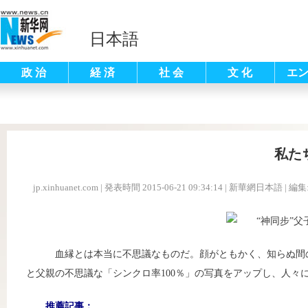
日本語
政 治
経 済
社 会
文 化
エ
私た
jp.xinhuanet.com
|
発表時間 2015-06-21 09:34:14
| 新華網日本語 |
編集
血縁とは本当に不思議なものだ。顔がともかく、知らぬ間の動き
と父親の不思議な「シンクロ率100％」の写真をアップし、人々
推薦記事：