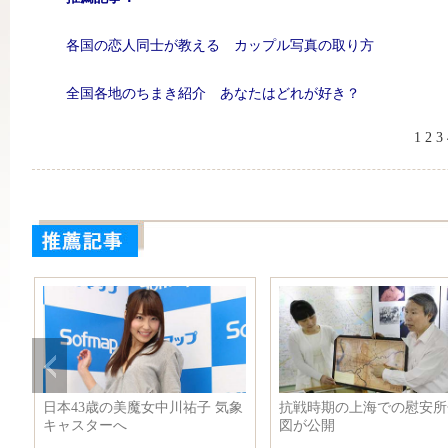
各国の恋人同士が教える カップル写真の取り方
全国各地のちまき紹介 あなたはどれが好き？
1
2
3
ァ
日本43歳の美魔女中川祐子 気象
抗戦時期の上海での慰安所
キャスターへ
図が公開