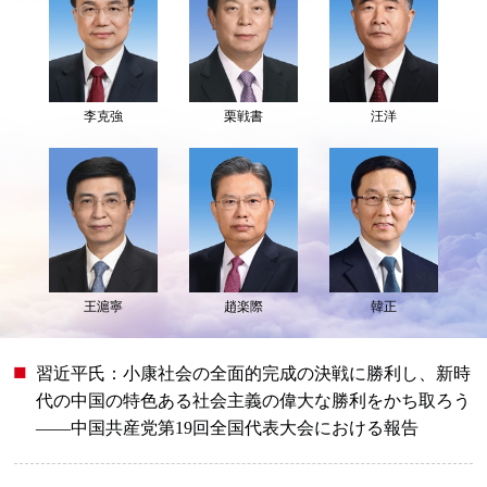
李克強
栗戦書
汪洋
王滬寧
趙楽際
韓正
習近平氏：小康社会の全面的完成の決戦に勝利し、新時
代の中国の特色ある社会主義の偉大な勝利をかち取ろう
――中国共産党第19回全国代表大会における報告