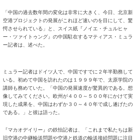
「中国の過去数年間の変化は非常に大きく、今日、北京新
空港プロジェクトの発展がこれほど速いのを目にして、驚
愕させられている」と、スイス紙『ノイエ・チュルヒャ
ー・ツァイトゥング』の中国駐在するマティアス・ミュラ
ー記者は、述べた。
ミュラー記者はドイツ人で、中国ですでに２年半勤務して
いる。初めて中国を訪れたのは１９９９年で、太原学院の
講師も務めていた。「中国の発展速度が驚異的である。想
像してみてください。欧州が４００～５００年にかけて実
現した成果を、中国はわずか３０～４０年で成し遂げたの
である。」と彼は語った。
『マカオデイリー』の鉄怡記者は、「これまで私たちは新
旧空港の中継輸送問題や空港と鉄道の輸送接続問題に注目