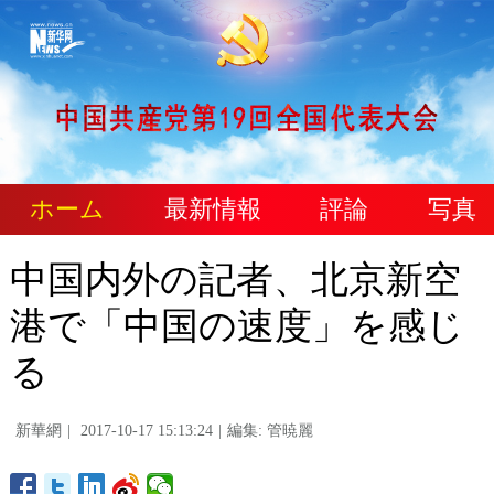
ホーム
最新情報
評論
写真
中国内外の記者、北京新空
港で「中国の速度」を感じ
る
新華網
|
2017-10-17 15:13:24
|
編集: 管暁麗