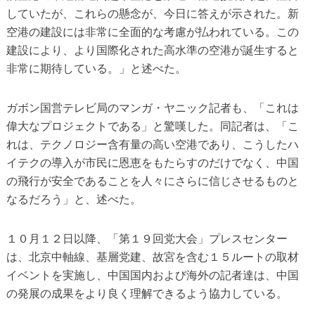
していたが、これらの懸念が、今日に答えが示された。新
空港の建設には非常に全面的な考慮が払われている。この
建設により、より国際化された高水準の空港が誕生すると
非常に期待している。」と述べた。
ガボン国営テレビ局のマンガ・ヤニック記者も、「これは
偉大なプロジェクトである」と驚嘆した。同記者は、「こ
れは、テクノロジー含有量の高い空港であり、こうしたハ
イテクの導入が市民に恩恵をもたらすのだけでなく、中国
の飛行が安全であることを人々にさらに信じさせるものと
なるだろう」と、述べた。
１０月１２日以降、「第１９回党大会」プレスセンター
は、北京中軸線、基層党建、故宮を含む１５ルートの取材
イベントを実施し、中国国内および海外の記者達は、中国
の発展の成果をより良く理解できるよう協力している。