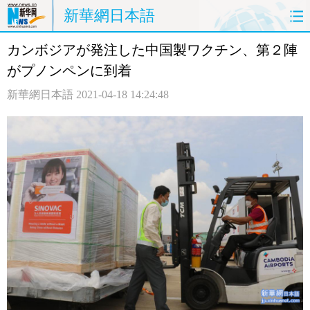
新華網日本語
カンボジアが発注した中国製ワクチン、第２陣
ホームページ
政治
経済
がプノンペンに到着
社会
文化
エンタメ
新華網日本語
2021-04-18 14:24:48
観光
評論
写真
中日対訳