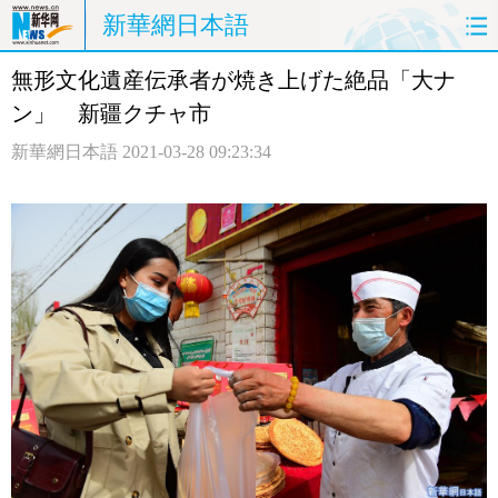
新華網日本語
無形文化遺産伝承者が焼き上げた絶品「大ナ
ホームページ
政治
経済
ン」 新疆クチャ市
社会
文化
エンタメ
新華網日本語
2021-03-28 09:23:34
観光
評論
写真
中日対訳