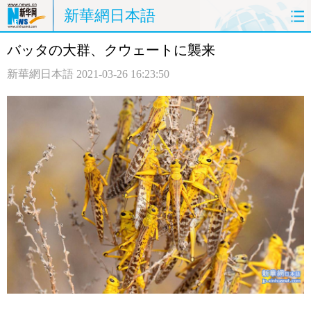
新華網日本語
バッタの大群、クウェートに襲来
ホームページ
政治
経済
新華網日本語
2021-03-26 16:23:50
社会
文化
エンタメ
観光
評論
写真
中日対訳