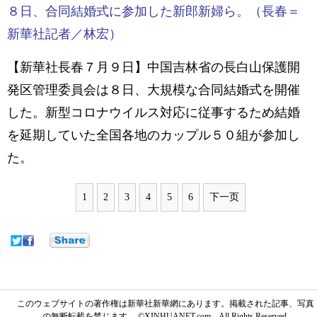
８日、合同結婚式に参加した新郎新婦ら。（長春＝
新華社記者／林宏）
【新華社長春７月９日】中国吉林省の長白山保護開
発区管理委員会は８日、大規模な合同結婚式を開催
した。新型コロナウイルス対応に従事するため結婚
を延期していた全国各地のカップル５０組が参加し
た。
1
2
3
4
5
6
下一页
このウェブサイトの著作権は新華社新華網にあります。掲載された記事、写真
の無断転載を禁じます。 ©XINHUANET.com All Rights Reserved.