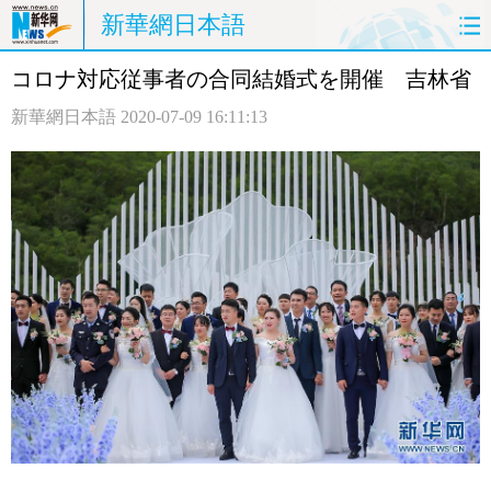
新華網日本語
コロナ対応従事者の合同結婚式を開催 吉林省
ホームページ
政治
経済
新華網日本語
2020-07-09 16:11:13
社会
文化
エンタメ
観光
評論
写真
中日対訳