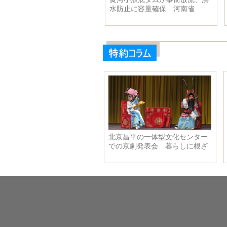
開催 吉林省
水防止に容量確保 河南省