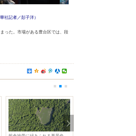
華社記者／彭子洋）
始まった。市場がある豊台区では、段
穀倉地帯に緑あふれる夏景色
新発地市場の関係者、集中隔