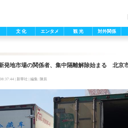
文 化
エンタメ
観 光
対外関係
新発地市場の関係者、集中隔離解除始まる 北京
08:37:44
| 新華社 |
編集: 陳辰