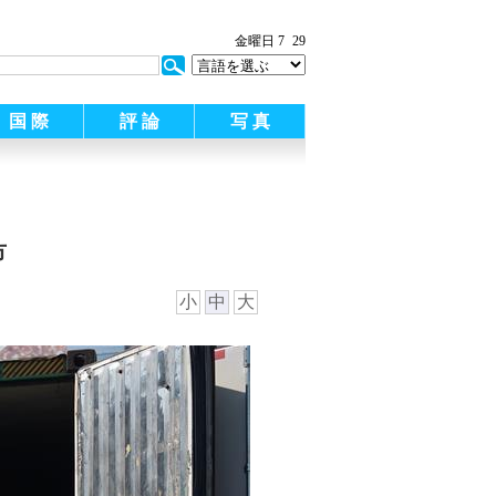
:
金曜日 7
29
国 際
評 論
写 真
市
小
中
大