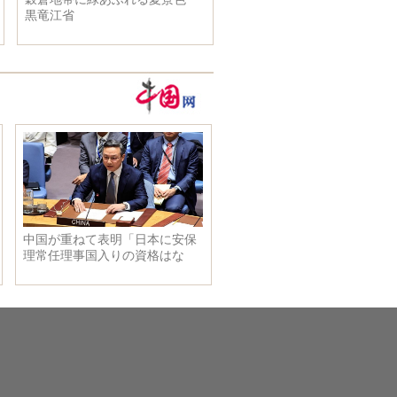
黒竜江省
解除始まる 北京市