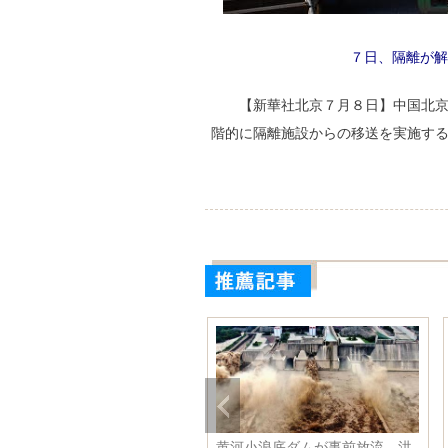
７日、隔離が解
【新華社北京７月８日】中国北
階的に隔離施設からの移送を実施す
ロナ対応従事者の合同結婚式
黄河小浪底ダムが事前放流、洪