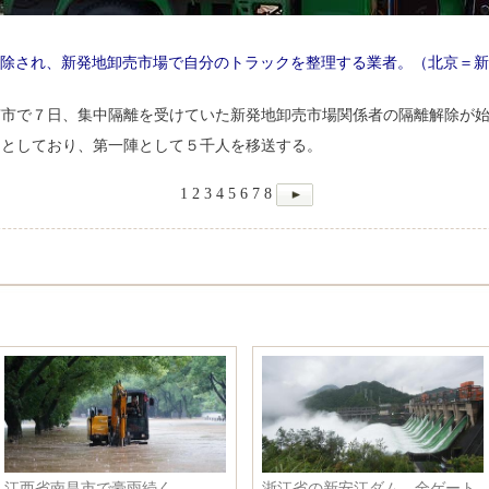
除され、新発地卸売市場で自分のトラックを整理する業者。（北京＝新
京市で７日、集中隔離を受けていた新発地卸売市場関係者の隔離解除が
るとしており、第一陣として５千人を移送する。
1
2
3
4
5
6
7
8
江西省南昌市で豪雨続く
浙江省の新安江ダム、全ゲート