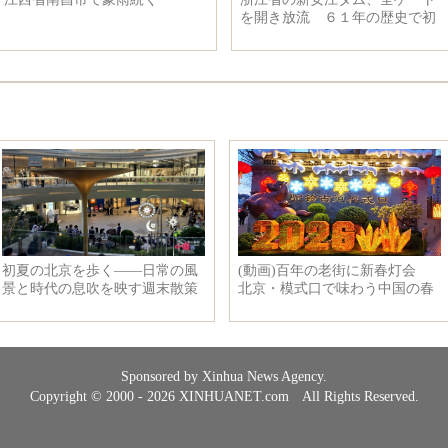
を開き放流 ６１年の歴史で初
Sponsored by Xinhua News Agency.
Copyright © 2000 - 2026 XINHUANET.com All Rights Reserved.