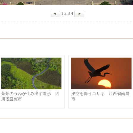
1
2
3
4
茶畑のうねが生み出す造形 四
夕空を舞うコサギ 江西省南昌
川省宜賓市
市