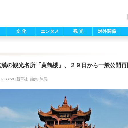
文 化
エンタメ
観 光
対外関係
武漢の観光名所「黄鶴楼」、２９日から一般公開再
07:33:59
| 新華社 |
編集: 陳辰