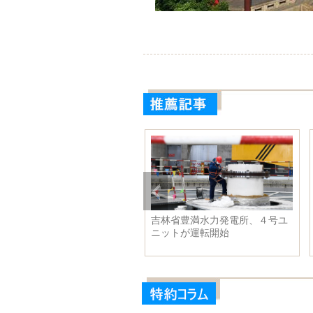
弥山石窟の壁画、清代以来の
吉林省豊満水力発電所、４号ユ
規模修復始まる 寧夏回族自
ニットが運転開始
区