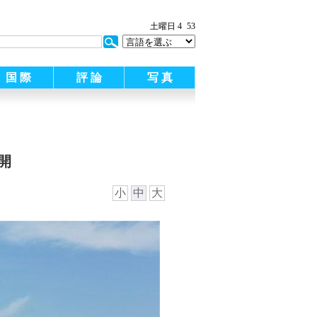
:
土曜日 4
53
国 際
評 論
写 真
開
小
中
大