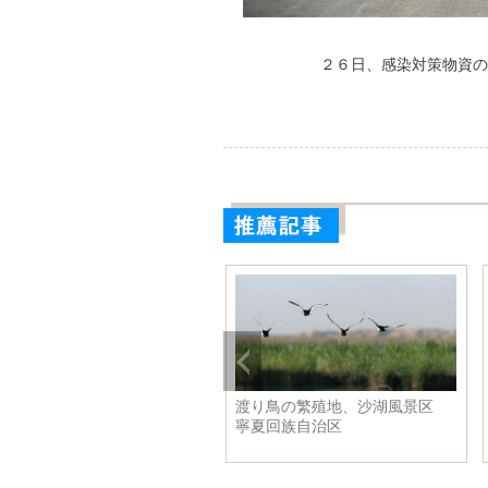
２６日、感染対策物資の
余高速の湘江大橋、建設順
渡り鳥の繁殖地、沙湖風景区
 貴州省
寧夏回族自治区