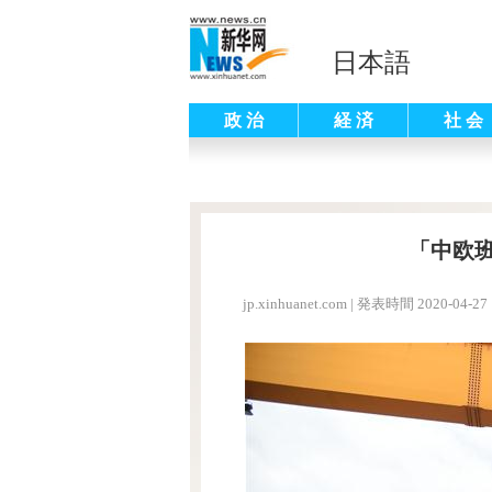
日本語
政 治
経 済
社 会
「中欧
jp.xinhuanet.com
|
発表時間 2020-04-27 