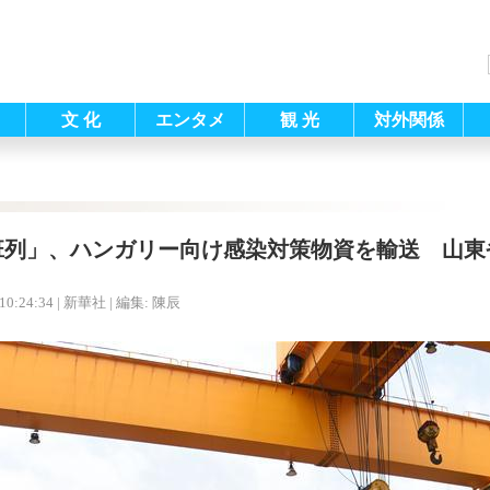
文 化
エンタメ
観 光
対外関係
班列」、ハンガリー向け感染対策物資を輸送 山東
10:24:34
| 新華社 |
編集: 陳辰