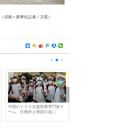
（済南＝新華社記者／王凱）
中国のイラク支援医療専門家チ
産業発展で豊かさへの道を守
ーム、任務終え帰国の途に
る 河北省沙河市