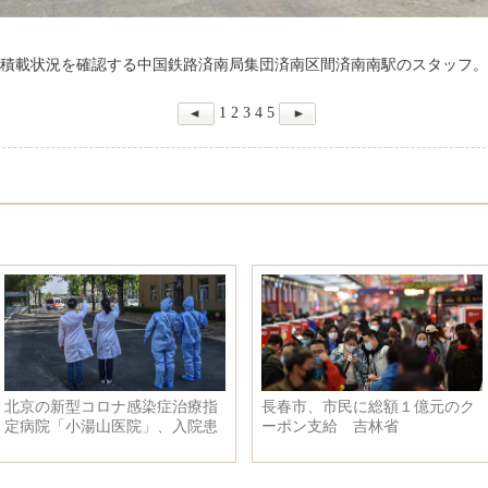
積載状況を確認する中国鉄路済南局集団済南区間済南南駅のスタッフ。
1
2
3
4
5
北京の新型コロナ感染症治療指
長春市、市民に総額１億元のク
定病院「小湯山医院」、入院患
ーポン支給 吉林省
者がゼロに