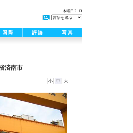
木曜日 2
13
国 際
評 論
写 真
省済南市
小
中
大