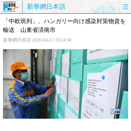
新華網日本語
「中欧班列」、ハンガリー向け感染対策物資を
ホームページ
政治
経済
輸送 山東省済南市
社会
文化
エンタメ
新華網日本語
2020-04-27 10:24:34
観光
評論
写真
中日対訳