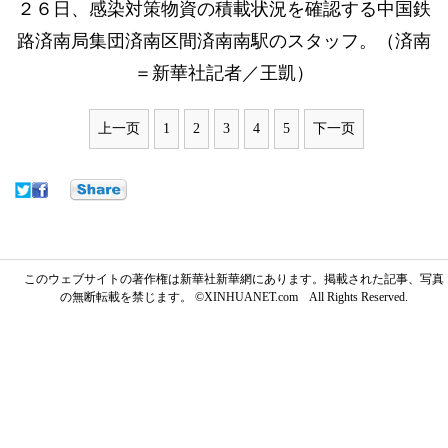
２６日、感染対策物資の積載状況を確認する中国鉄
路済南局集団済南区間済南南駅のスタッフ。（済南
＝新華社記者／王凱）
上一页
1
2
3
4
5
下一页
このウェブサイトの著作権は新華社新華網にあります。掲載された記事、写真
の無断転載を禁じます。 ©XINHUANET.com All Rights Reserved.