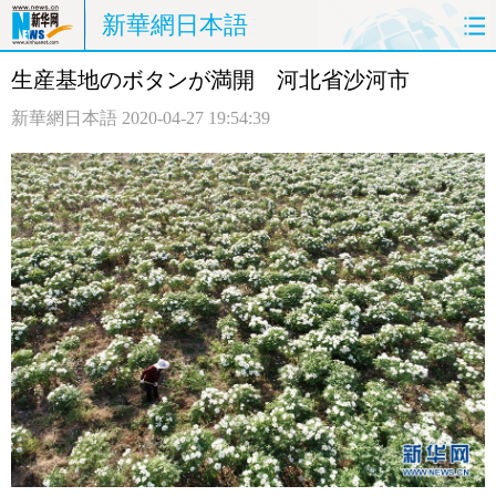
新華網日本語
生産基地のボタンが満開 河北省沙河市
ホームページ
政治
経済
新華網日本語
2020-04-27 19:54:39
社会
文化
エンタメ
観光
評論
写真
中日対訳