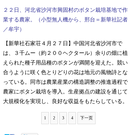
２２日、河北省沙河市興固村のボタン栽培基地で作
業する農家。（小型無人機から、邢台＝新華社記者
／牟宇）
【新華社石家荘４月２７日】中国河北省沙河市で
は、３千ムー（約２００ヘクタール）余りの畑に植
えられた種子用品種のボタンが満開を迎えた。競い
合うように咲く色とりどりの花は地元の風物詩とな
っている。同市は農業産業の構造調整の推進過程で
農家にボタン栽培を導入。生産拠点の建設を通じて
大規模化を実現し、良好な収益をもたらしている。
1
2
3
4
下一页