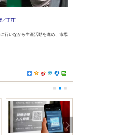
者／丁汀）
的に行いながら生産活動を進め、市場