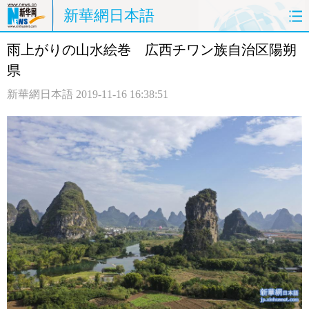
新華網日本語
雨上がりの山水絵巻 広西チワン族自治区陽朔
ホームページ
政治
経済
県
社会
文化
エンタメ
新華網日本語
2019-11-16 16:38:51
観光
評論
写真
中日対訳