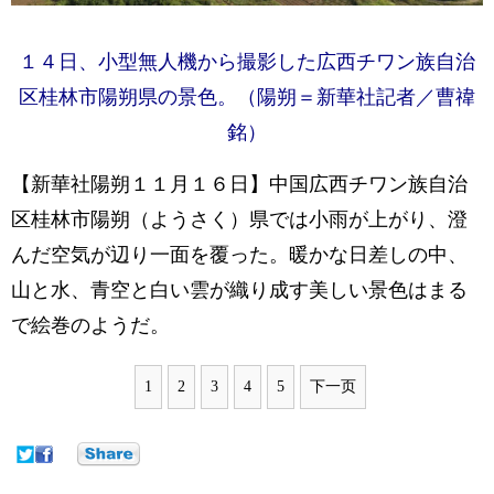
１４日、小型無人機から撮影した広西チワン族自治
区桂林市陽朔県の景色。（陽朔＝新華社記者／曹禕
銘）
【新華社陽朔１１月１６日】中国広西チワン族自治
区桂林市陽朔（ようさく）県では小雨が上がり、澄
んだ空気が辺り一面を覆った。暖かな日差しの中、
山と水、青空と白い雲が織り成す美しい景色はまる
で絵巻のようだ。
1
2
3
4
5
下一页