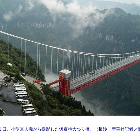
３日、小型無人機から撮影した矮寨特大つり橋。（長沙＝新華社記者／