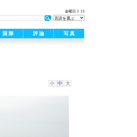
:
金曜日 3
13
国 際
評 論
写 真
小
中
大