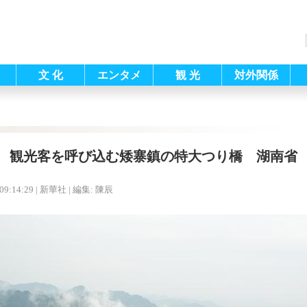
文 化
エンタメ
観 光
対外関係
観光客を呼び込む矮寨鎮の特大つり橋 湖南省
09:14:29
| 新華社 |
編集: 陳辰