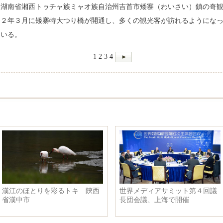
国湖南省湘西トゥチャ族ミャオ族自治州吉首市矮寨（わいさい）鎮の奇
１２年３月に矮寨特大つり橋が開通し、多くの観光客が訪れるようにな
ている。
1
2
3
4
飛来 内モ
初冬の天福国家湿地公園 江蘇
リビア首都南部
省崑山市
亡