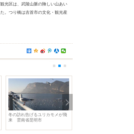
観観光区は、武陵山脈の険しい山あい
った。つり橋は吉首市の文化・観光産
で空爆 ７人死
紅葉の季節を楽しむ人々 江西
省廬山風景区