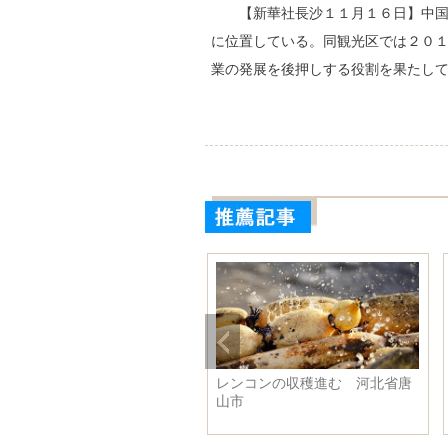
【新華社長沙１１月１６日】中
に位置している。同観光区では２０
業の発展を後押しする役割を果たし
４回議
冬の訪れ告げるユリカモメが飛
海流ダムに渡り鳥が
来 雲南省昆明市
ンゴル自治区