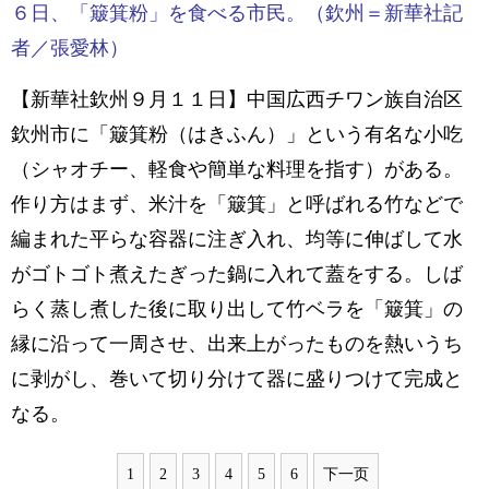
６日、「簸箕粉」を食べる市民。（欽州＝新華社記
者／張愛林）
【新華社欽州９月１１日】中国広西チワン族自治区
欽州市に「簸箕粉（はきふん）」という有名な小吃
（シャオチー、軽食や簡単な料理を指す）がある。
作り方はまず、米汁を「簸箕」と呼ばれる竹などで
編まれた平らな容器に注ぎ入れ、均等に伸ばして水
がゴトゴト煮えたぎった鍋に入れて蓋をする。しば
らく蒸し煮した後に取り出して竹ベラを「簸箕」の
縁に沿って一周させ、出来上がったものを熱いうち
に剥がし、巻いて切り分けて器に盛りつけて完成と
なる。
1
2
3
4
5
6
下一页