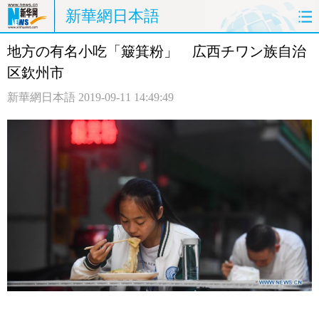
新華網日本語
地方の有名小吃「簸箕粉」 広西チワン族自治
ホームページ
政治
経済
区欽州市
社会
文化
エンタメ
新華網日本語
2019-09-11 14:49:49
観光
評論
写真
中日対訳