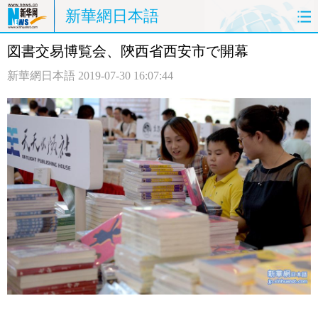
新華網日本語
図書交易博覧会、陝西省西安市で開幕
ホームページ
政治
経済
新華網日本語
2019-07-30 16:07:44
社会
文化
エンタメ
観光
評論
写真
中日対訳