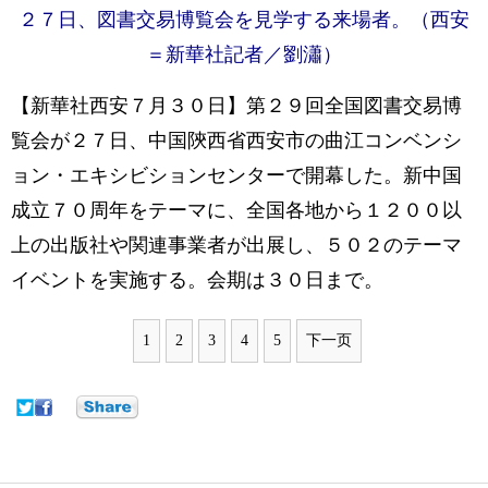
２７日、図書交易博覧会を見学する来場者。（西安
＝新華社記者／劉瀟）
【新華社西安７月３０日】第２９回全国図書交易博
覧会が２７日、中国陝西省西安市の曲江コンベンシ
ョン・エキシビションセンターで開幕した。新中国
成立７０周年をテーマに、全国各地から１２００以
上の出版社や関連事業者が出展し、５０２のテーマ
イベントを実施する。会期は３０日まで。
1
2
3
4
5
下一页