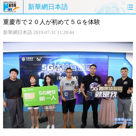
新華網日本語
重慶市で２０人が初めて５Ｇを体験
ホームページ
政治
経済
新華網日本語
2019-07-31 11:20:44
社会
文化
エンタメ
観光
評論
写真
中日対訳