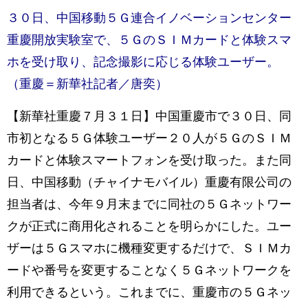
３０日、中国移動５Ｇ連合イノベーションセンター
重慶開放実験室で、５ＧのＳＩＭカードと体験スマ
ホを受け取り、記念撮影に応じる体験ユーザー。
（重慶＝新華社記者／唐奕）
【新華社重慶７月３１日】中国重慶市で３０日、同
市初となる５Ｇ体験ユーザー２０人が５ＧのＳＩＭ
カードと体験スマートフォンを受け取った。また同
日、中国移動（チャイナモバイル）重慶有限公司の
担当者は、今年９月末までに同社の５Ｇネットワー
クが正式に商用化されることを明らかにした。ユー
ザーは５Ｇスマホに機種変更するだけで、ＳＩＭカ
ードや番号を変更することなく５Ｇネットワークを
利用できるという。これまでに、重慶市の５Ｇネッ