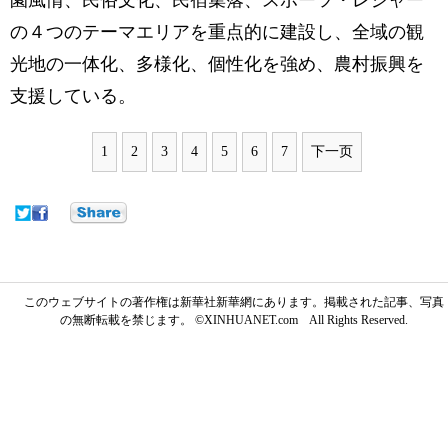
園風情、民俗文化、民宿集落、スポーツ・レジャー
の４つのテーマエリアを重点的に建設し、全域の観
光地の一体化、多様化、個性化を強め、農村振興を
支援している。
1
2
3
4
5
6
7
下一页
このウェブサイトの著作権は新華社新華網にあります。掲載された記事、写真
の無断転載を禁じます。 ©XINHUANET.com All Rights Reserved.