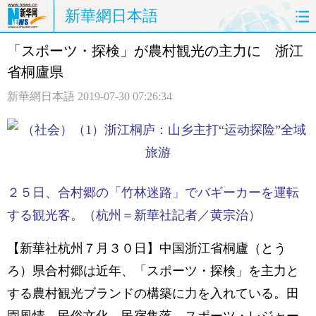
新華網日本語
「スポーツ・探検」が農村観光の主力に 浙江
ホームページ
政治
経済
省桐廬県
社会
文化
エンタメ
新華網日本語
2019-07-30 07:26:34
観光
評論
写真
中日対訳
２５日、合村郷の「竹林迷路」でバギーカーを運転
する観光客。（杭州＝新華社記者／黄宗治）
【新華社杭州７月３０日】中国浙江省桐廬（とう
ろ）県合村郷は近年、「スポーツ・探検」を主力と
する農村観光ブランドの構築に力を入れている。田