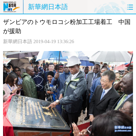
新華網日本語
ザンビアのトウモロコシ粉加工工場着工 中国
ホームページ
政治
経済
が援助
社会
文化
エンタメ
新華網日本語
2019-04-19 13:36:26
観光
評論
写真
中日対訳