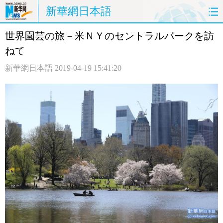
新華網日本語
世界園芸の旅－米ＮＹのセントラルパークを訪
ホームページ
政治
経済
ねて
社会
文化
エンタメ
新華網日本語
2019-04-19 15:41:20
観光
評論
写真
中日対訳