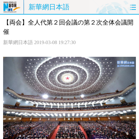
新華網日本語
【両会】全人代第２回会議の第２次全体会議開
ホームページ
政治
経済
催
社会
文化
エンタメ
新華網日本語
2019-03-08 19:27:30
観光
評論
写真
中日対訳