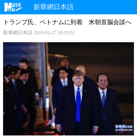
新華網日本語
トランプ氏、ベトナムに到着 米朝首脳会談へ
ホームページ
政治
経済
新華網日本語
2019-02-27 10:29:52
社会
文化
エンタメ
観光
評論
写真
中日対訳