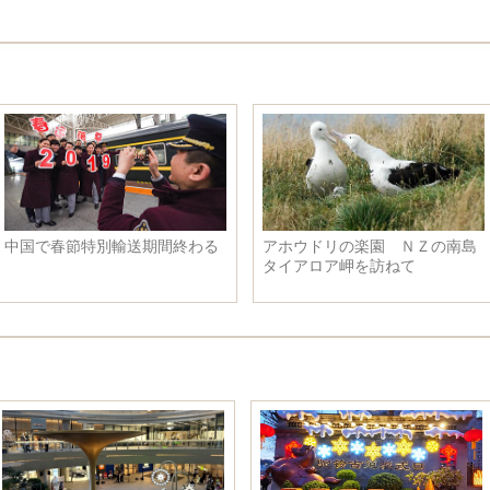
中国で春節特別輸送期間終わる
アホウドリの楽園 ＮＺの南島
タイアロア岬を訪ねて