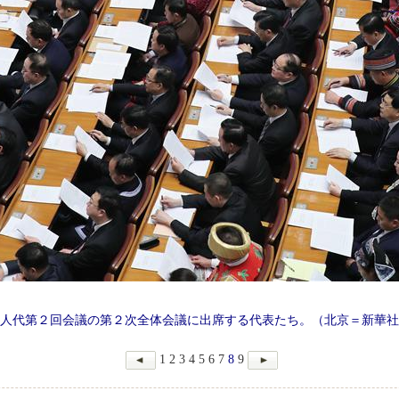
人代第２回会議の第２次全体会議に出席する代表たち。（北京＝新華社
1
2
3
4
5
6
7
8
9