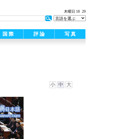
木曜日 18
29
国 際
評 論
写 真
小
中
大