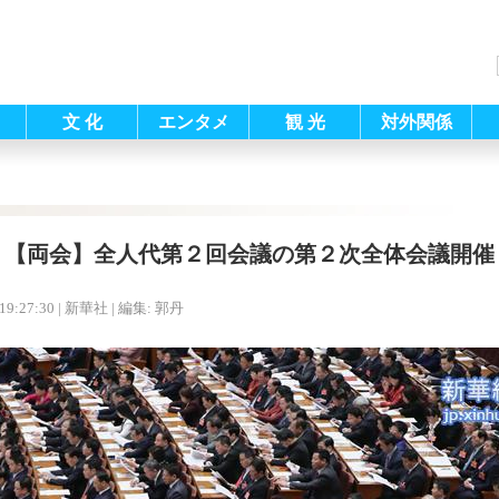
文 化
エンタメ
観 光
対外関係
【両会】全人代第２回会議の第２次全体会議開催
19:27:30
| 新華社 |
編集: 郭丹