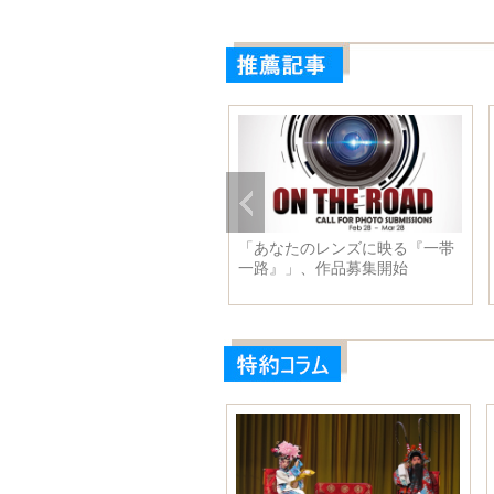
国、通信衛星「中星６Ｃ」打
「あなたのレンズに映る『一帯
上げ成功
一路』」、作品募集開始