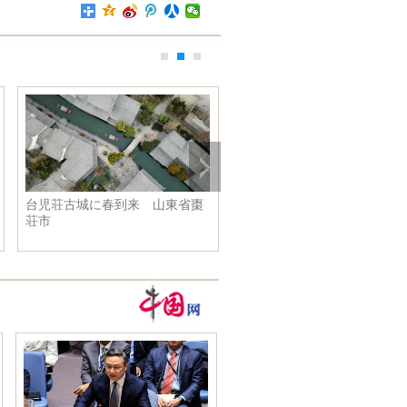
台児荘古城に春到来 山東省棗
視覚と味覚で楽しむ「サロン
荘市
ュ·ショコラ」 ベルギーで