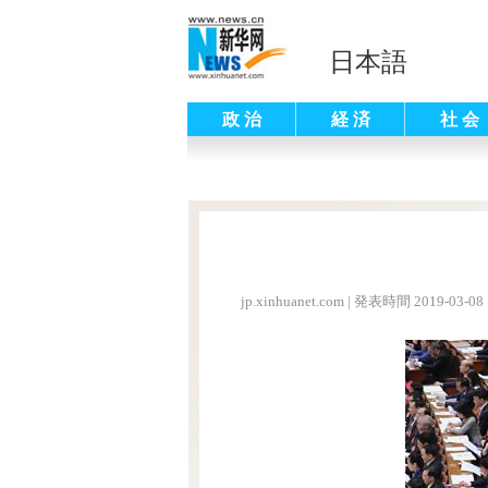
日本語
政 治
経 済
社 会
jp.xinhuanet.com
|
発表時間 2019-03-08 