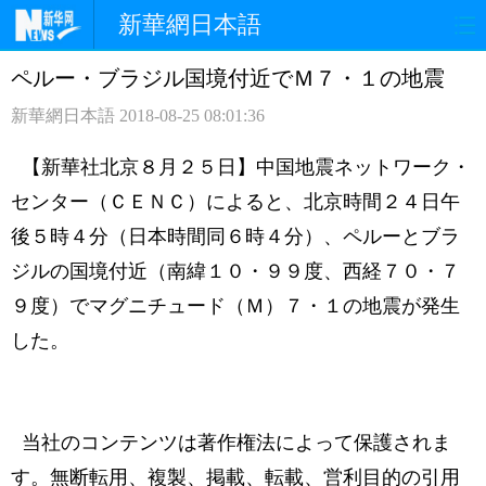
新華網日本語
ペルー・ブラジル国境付近でＭ７・１の地震
ホームページ
政治
経済
新華網日本語
2018-08-25 08:01:36
社会
文化
エンタメ
【新華社北京８月２５日】中国地震ネットワーク・
観光
評論
写真
センター（ＣＥＮＣ）によると、北京時間２４日午
後５時４分（日本時間同６時４分）、ペルーとブラ
中日対訳
ジルの国境付近（南緯１０・９９度、西経７０・７
９度）でマグニチュード（Ｍ）７・１の地震が発生
した。
当社のコンテンツは著作権法によって保護されま
す。無断転用、複製、掲載、転載、営利目的の引用