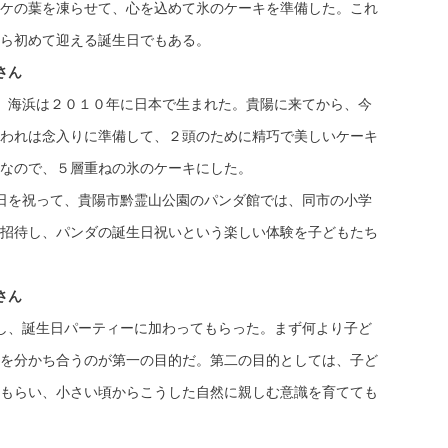
ケの葉を凍らせて、心を込めて氷のケーキを準備した。これ
ら初めて迎える誕生日でもある。
さん
、海浜は２０１０年に日本で生まれた。貴陽に来てから、今
われは念入りに準備して、２頭のために精巧で美しいケーキ
なので、５層重ねの氷のケーキにした。
日を祝って、貴陽市黔霊山公園のパンダ館では、同市の小学
招待し、パンダの誕生日祝いという楽しい体験を子どもたち
さん
し、誕生日パーティーに加わってもらった。まず何より子ど
を分かち合うのが第一の目的だ。第二の目的としては、子ど
もらい、小さい頃からこうした自然に親しむ意識を育てても