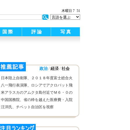
:
木曜日 7
51
国 際
評 論
写 真
/
/
政治
経済
社会
日本陸上自衛隊、２０１８年度富士総合火
力演習を実施
八一飛行表演隊、ロシアでアクロバット飛
行を披露
米アラスカのアムクタ島付近でＭ６・０の
地震
中国国務院、省の枠を越えた医療費・入院
費の直接清算について説明
汪洋氏、チベット自治区を視察