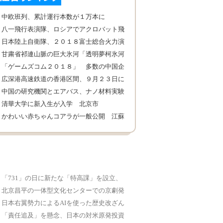
中欧班列、累計運行本数が１万本に
八一飛行表演隊、ロシアでアクロバット飛
行を披露
日本陸上自衛隊、２０１８富士総合火力演
習を実施
甘粛省祁連山脈の巨大氷河「透明夢柯氷河
２９号」
「ゲームズコム２０１８」 多数の中国企
業が出展
広深港高速鉄道の香港区間、９月２３日に
開通へ
中国の研究機関とエアバス、ナノ材料実験
室設立
清華大学に新入生が入学 北京市
かわいい赤ちゃんコアラが一般公開 江蘇
省南京市