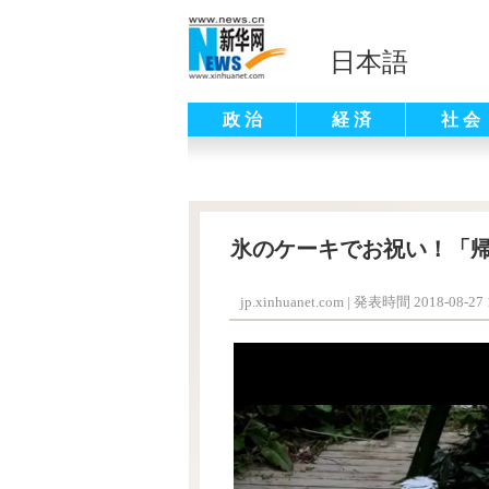
日本語
政 治
経 済
社 会
氷のケーキでお祝い！「
jp.xinhuanet.com
|
発表時間 2018-08-27 1