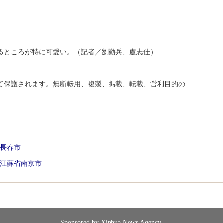
るところが特に可愛い。（記者／劉勤兵、盧志佳）
て保護されます。無断転用、複製、掲載、転載、営利目的の
長春市
江蘇省南京市
Sponsored by Xinhua News Agency.