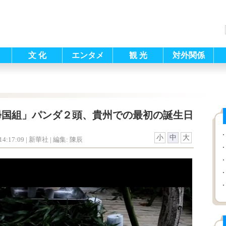
文 化
エンタメ
観 光
対外関係
帰国組」パンダ２頭、貴州での最初の誕生日
小
中
大
4:17:09
| 新華社 |
編集: 陳辰