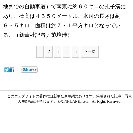
地までの自動車道）で南東に約６０キロの扎子溝に
あり、標高は４３５０メートル、氷河の長さは約
６・５キロ、面積は約７・１平方キロとなってい
る。（新華社記者／范培珅）
1
2
3
4
5
下一页
このウェブサイトの著作権は新華社新華網にあります。掲載された記事、写真
の無断転載を禁じます。 ©XINHUANET.com All Rights Reserved.