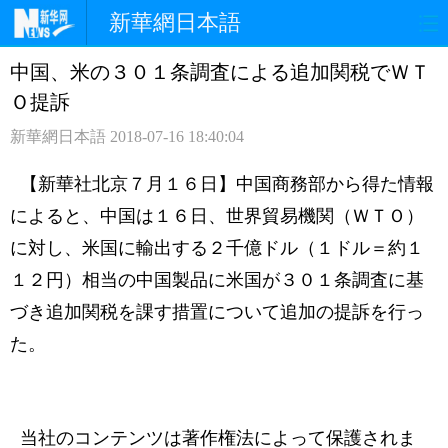
新華網日本語
中国、米の３０１条調査による追加関税でＷＴ
ホームページ
政治
経済
Ｏ提訴
社会
文化
エンタメ
新華網日本語
2018-07-16 18:40:04
観光
評論
写真
【新華社北京７月１６日】中国商務部から得た情報
によると、中国は１６日、世界貿易機関（ＷＴＯ）
中日対訳
に対し、米国に輸出する２千億ドル（１ドル＝約１
１２円）相当の中国製品に米国が３０１条調査に基
づき追加関税を課す措置について追加の提訴を行っ
た。
当社のコンテンツは著作権法によって保護されま