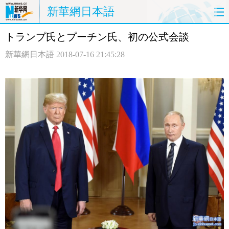
新華網日本語
トランプ氏とプーチン氏、初の公式会談
ホームページ
政治
経済
新華網日本語
2018-07-16 21:45:28
社会
文化
エンタメ
観光
評論
写真
中日対訳