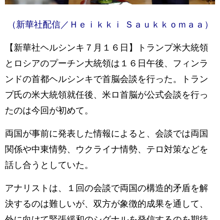
（新華社配信／Ｈｅｉｋｋｉ Ｓａｕｋｋｏｍａａ）
【新華社ヘルシンキ７月１６日】トランプ米大統領
とロシアのプーチン大統領は１６日午後、フィンラ
ンドの首都ヘルシンキで首脳会談を行った。トラン
プ氏の米大統領就任後、米ロ首脳が公式会談を行っ
たのは今回が初めて。
両国が事前に発表した情報によると、会談では両国
関係や中東情勢、ウクライナ情勢、テロ対策などを
話し合うとしていた。
アナリストは、１回の会談で両国の構造的矛盾を解
決するのは難しいが、双方が象徴的成果を通して、
外に向けて緊張緩和のシグナルを発信するのを期待