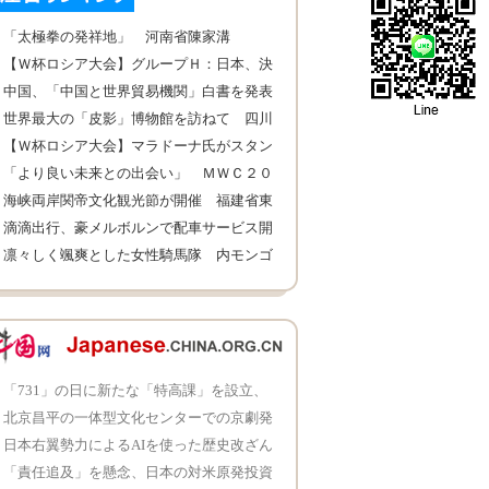
「太極拳の発祥地」 河南省陳家溝
【Ｗ杯ロシア大会】グループＨ：日本、決
勝Ｔ進出
中国、「中国と世界貿易機関」白書を発表
世界最大の「皮影」博物館を訪ねて 四川
省成都市
【Ｗ杯ロシア大会】マラドーナ氏がスタン
ドに登場
「より良い未来との出会い」 ＭＷＣ２０
１８開幕
海峡両岸関帝文化観光節が開催 福建省東
山県
滴滴出行、豪メルボルンで配車サービス開
始
凛々しく颯爽とした女性騎馬隊 内モンゴ
ル