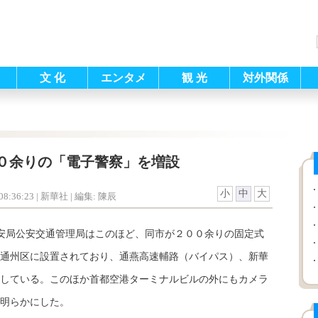
文 化
エンタメ
観 光
対外関係
０余りの「電子警察」を増設
小
中
大
8:36:23
| 新華社 |
編集: 陳辰
安局公安交通管理局はこのほど、同市が２００余りの固定式
通州区に設置されており、通燕高速輔路（バイパス）、新華
している。このほか首都空港ターミナルビルの外にもカメラ
明らかにした。