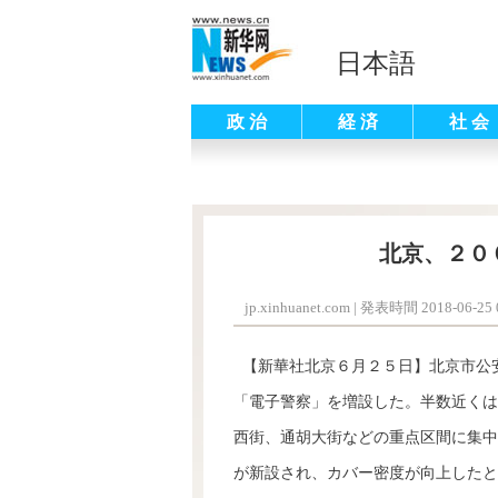
日本語
政 治
経 済
社 会
北京、２０
jp.xinhuanet.com
|
発表時間 2018-06-25 0
【新華社北京６月２５日】北京市公
「電子警察」を増設した。半数近くは
西街、通胡大街などの重点区間に集中
が新設され、カバー密度が向上したと