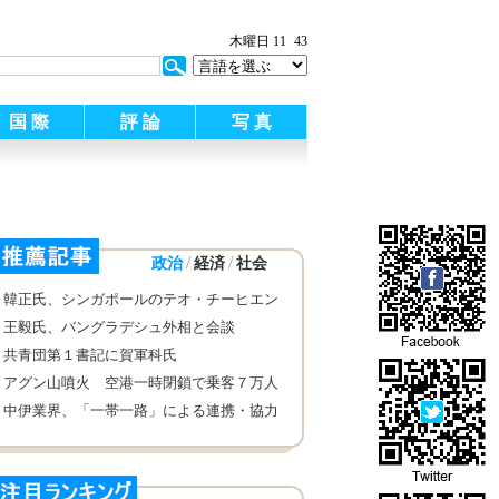
木曜日 11
43
国 際
評 論
写 真
/
/
政治
経済
社会
韓正氏、シンガポールのテオ・チーヒエン
副首相と会見
王毅氏、バングラデシュ外相と会談
共青団第１書記に賀軍科氏
アグン山噴火 空港一時閉鎖で乗客７万人
足止め インドネシア
中伊業界、「一帯一路」による連携・協力
について討議