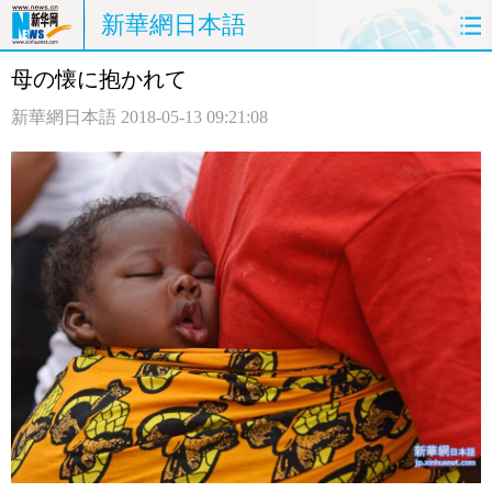
新華網日本語
母の懐に抱かれて
ホームページ
政治
経済
新華網日本語
2018-05-13 09:21:08
社会
文化
エンタメ
観光
評論
写真
中日対訳