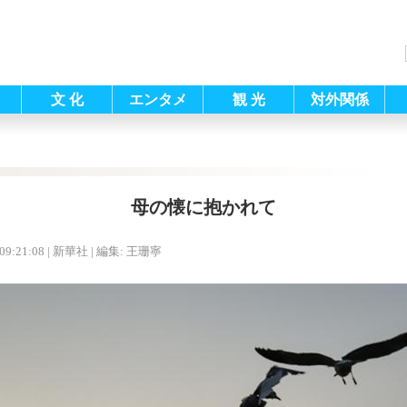
文 化
エンタメ
観 光
対外関係
母の懐に抱かれて
09:21:08
| 新華社 |
編集: 王珊寧