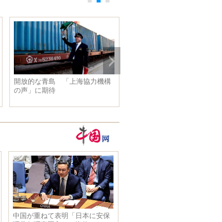
青島 「上海協力機構
米テキサス州の高校で銃撃事
就学前
期待
件 死者は１０人に