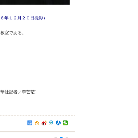
１６年１２月２０日撮影）
の教室である。
新華社記者／李芒茫）