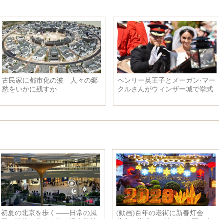
化の波 人々の郷
ヘンリー英王子とメーガン·マー
開放的な
すか
クルさんがウィンザー城で挙式
の声」に