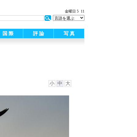
:
金曜日 5
11
国 際
評 論
写 真
小
中
大