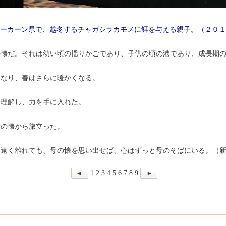
ラーカーン県で、越冬するチャガシラカモメに餌を与える親子。（２０
の懐だ。それは幼い頃の揺りかごであり、子供の頃の港であり、成長期
くなり、春はさらに暖かくなる。
を理解し、力を手に入れた。
母の懐から旅立った。
に遠く離れても、母の懐を思い出せば、心はずっと母のそばにいる。（
1
2
3
4
5
6
7
8
9