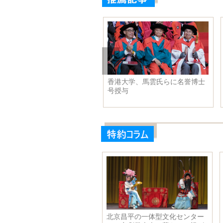
て海に親し
香港大学、馬雲氏らに名誉博士
古民家に都市
号授与
愁をいかに残