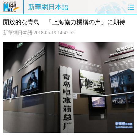
新華網日本語
開放的な青島 「上海協力機構の声」に期待
ホームページ
政治
経済
新華網日本語
2018-05-19 14:42:52
社会
文化
エンタメ
観光
評論
写真
中日対訳