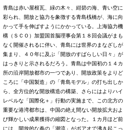
青島は赤い屋根瓦、緑の木々、紺碧の海、青い空に
彩られ、開放と協力を象徴する青島桟橋が、海に向
かって手を伸ばすようにかかっている。上海協力機
構（ＳＣＯ）加盟国首脳理事会第１８回会議がまも
なく開催されるに伴い、青島には世界のまなざしが
集まり、４０年に及ぶ「開放のすばらしい日々」が
はっきりと示されるだろう。青島は中国初の１４カ
所の沿岸開放都市の一つであり、開放政策をよりど
ころに「中国製造」の「青島モデル」の打ち出しか
ら、全方位的な開放構造の構築、さらにはよりハイ
レベルな「国際化＋」行動の実施まで、この北方の
重要な港湾都市は、中国の絶え間ない開放拡大およ
び輝かしい成果獲得の縮図となった。１カ月ほど前
には、開放的な春の「潮流」がボアオで沸き起こっ