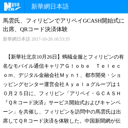
新華網日本語
馬雲氏、フィリピンでアリペイGCASH開始式に
ホームページ
政治
経済
出席、QRコード決済体験
社会
文化
エンタメ
新華網日本語
2017-10-26 16:53:35
観光
評論
写真
【新華社北京10月26日】螞蟻金服とフィリピンの有
中日対訳
名なモバイル通信キャリアＧｌｏｂｅ Ｔｅｌｅｃ
ｏｍ、デジタル金融会社Ｍｙｎｔ、都市開発・ショ
ッピングセンター運営会社Ａｙａｌａグループは１
０月２５日に、フィリピン「アリペイ・ＧＣＡＳＨ
『ＱＲコード決済』サービス開始式およびキャンペ
ーン」を共催し、フィリピンを訪問中の馬雲氏は出
席してＱＲコード決済を体験した。中国新聞網が伝