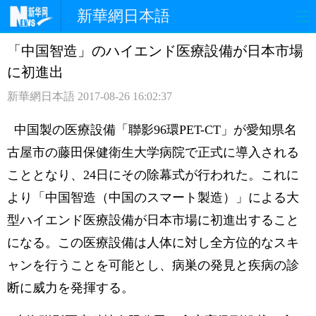
新華網日本語
「中国智造」のハイエンド医療設備が日本市場
ホームページ
政治
経済
に初進出
社会
文化
エンタメ
新華網日本語
2017-08-26 16:02:37
観光
評論
写真
中国製の医療設備「聯影96環PET-CT」が愛知県名
古屋市の藤田保健衛生大学病院で正式に導入される
中日対訳
こととなり、24日にその除幕式が行われた。これに
より「中国智造（中国のスマート製造）」による大
型ハイエンド医療設備が日本市場に初進出すること
になる。この医療設備は人体に対し全方位的なスキ
ャンを行うことを可能とし、病巣の発見と疾病の診
断に威力を発揮する。