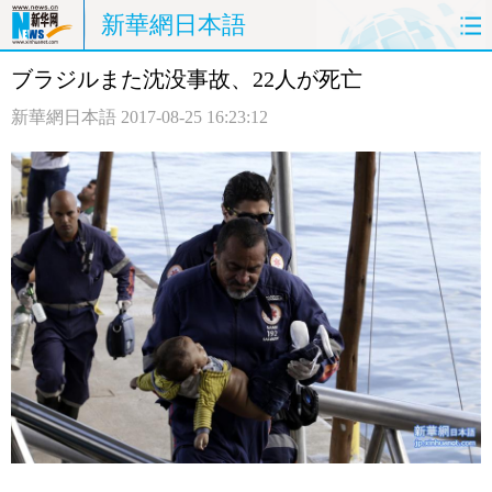
新華網日本語
ブラジルまた沈没事故、22人が死亡
ホームページ
政治
経済
新華網日本語
2017-08-25 16:23:12
社会
文化
エンタメ
観光
評論
写真
中日対訳