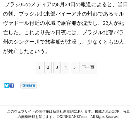
ブラジルのメディアの8月24日の報道によると、当日
の朝、ブラジル北東部バイーア州の州都であるサル
ヴァドール付近の水域で旅客船が沈没し、22人が死
亡した。これより先22日夜には、ブラジル北部パラ
州のシングー川で旅客船が沈没し、少なくとも19人
が死亡したという。
1
2
3
4
5
下一页
このウェブサイトの著作権は新華社新華網にあります。掲載された記事、写真
の無断転載を禁じます。 ©XINHUANET.com All Rights Reserved.