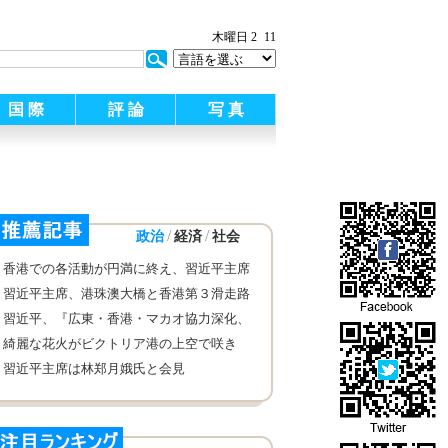
:
木曜日 2
11
国 際
評 論
写 真
/
/
政治
経済
社会
香港での各活動が円満に終え、習近平主席
が北京に戻った
習近平主席、港珠澳大橋と香港第３滑走路
の建設現場を視察
習近平、『広東・香港・マカオ協力深化、
大湾区建設推進枠組み協議』調印式に出席
綺麗な花火がビクトリア港の上空で咲き
香港の祖国復帰20周年を祝う
習近平主席は林郑月娥氏と会見