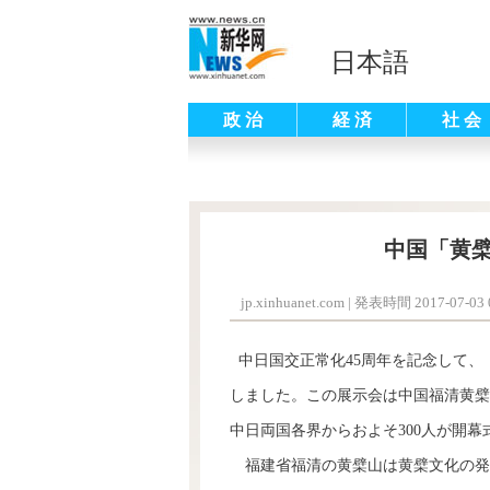
日本語
政 治
経 済
社 会
中国「黄
jp.xinhuanet.com
|
発表時間 2017-07-03 0
中日国交正常化45周年を記念して、
しました。この展示会は中国福清黄檗
中日両国各界からおよそ300人が開
福建省福清の黄檗山は黄檗文化の発祥