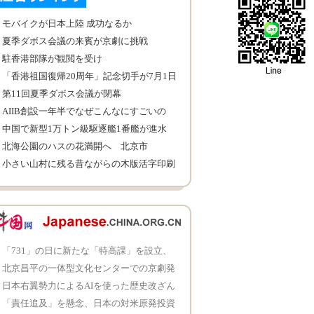
モバイクが日本上陸 成功なるか
夏季ダボス会議の来賓が京劇に挑戦
駐香港部隊が観閲を受け
「香港祖国復帰20周年」記念切手が7月1日
に発行
第11回夏季ダボス会議が閉幕
AIIB創設一年半でなぜこんなにすごいの
か？
中国で新型1万トン級駆逐艦1番艦が進水
北海公園のハスの花満開へ 北京市
小さい山村に残る昔ながらの木版活字印刷