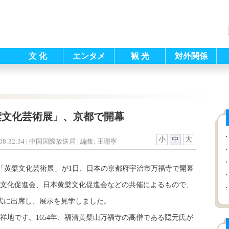
文 化
エンタメ
観 光
対外関係
檗文化芸術展」、京都で開幕
小
中
大
8:32:34
| 中国国際放送局 |
編集: 王珊寧
「黄檗文化芸術展」が1日、日本の京都府宇治市万福寺で開幕
文化促進会、日本黄檗文化促進会などの共催によるもので、
幕式に出席し、展示を見学しました。
地です。1654年、福清黄檗山万福寺の高僧である隠元氏が