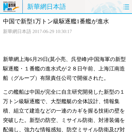
新華網日本語
中国で新型1万トン級駆逐艦1番艦が進水
ホームページ
政治
経済
新華網日本語
2017-06-29 10:30:17
社会
文化
エンタメ
観光
評論
写真
新華網上海6月29日(莫小亮、呉登峰)中国海軍の新型
中日対訳
駆逐艦・１番艦の進水式が２８日午前、上海江南造
船（グループ）有限責任公司で開催された。
この艦船は中国が完全に自主研究開発した新型の１
万トン級駆逐艦で、大型艦艇の全体設計、情報集
積、組立て建造などの一連のカギを握る技術の壁を
突破した。新型の防空、ミサイル防衛、対潜装備を
配備し、強力な情報感知、防空ミサイル防衛及び対