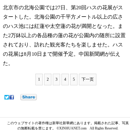
北京市の北海公園では27日、第20回ハスの花展がス
タートした。北海公園の千平方メートル以上の広さ
のハス池には紅蓮や太空蓮の花が満開となった。ま
た2万鉢以上の各品種の蓮の花が公園内の随所に設置
されており、訪れた観光客たちを楽しませた。ハス
の花展は8月10日まで開催予定。中国新聞網が伝え
た。
1
2
3
4
5
下一页
このウェブサイトの著作権は新華社新華網にあります。掲載された記事、写真
の無断転載を禁じます。 ©XINHUANET.com All Rights Reserved.