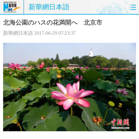
新華網日本語
北海公園のハスの花満開へ 北京市
ホームページ
政治
経済
新華網日本語
2017-06-29 07:23:37
社会
文化
エンタメ
観光
評論
写真
中日対訳