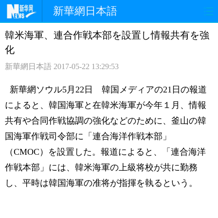
新華網日本語
韓米海軍、連合作戦本部を設置し情報共有を強
ホームページ
政治
経済
化
社会
文化
エンタメ
新華網日本語
2017-05-22 13:29:53
観光
評論
写真
新華網ソウル5月22日 韓国メディアの21日の報道
によると、韓国海軍と在韓米海軍が今年１月、情報
中日対訳
共有や合同作戦協調の強化などのために、釜山の韓
国海軍作戦司令部に「連合海洋作戦本部」
（CMOC）を設置した。報道によると、「連合海洋
作戦本部」には、韓米海軍の上級将校が共に勤務
し、平時は韓国海軍の准将が指揮を執るという。