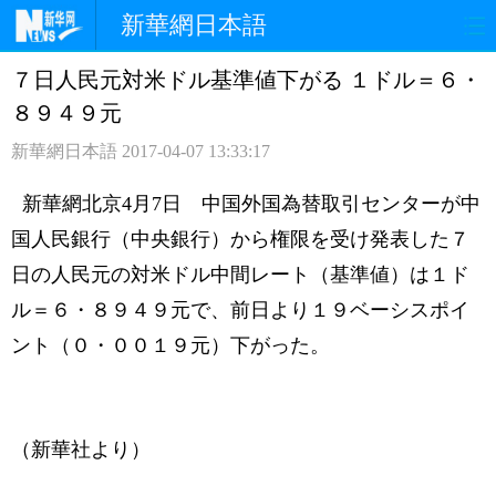
新華網日本語
７日人民元対米ドル基準値下がる １ドル＝６・
ホームページ
政治
経済
８９４９元
社会
文化
エンタメ
新華網日本語
2017-04-07 13:33:17
観光
評論
写真
新華網北京4月7日 中国外国為替取引センターが中
国人民銀行（中央銀行）から権限を受け発表した７
中日対訳
日の人民元の対米ドル中間レート（基準値）は１ド
ル＝６・８９４９元で、前日より１９ベーシスポイ
ント（０・００１９元）下がった。
（新華社より）