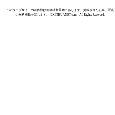
このウェブサイトの著作権は新華社新華網にあります。掲載された記事、写真
の無断転載を禁じます。 ©XINHUANET.com All Rights Reserved.