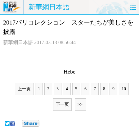
新華網日本語
2017パリコレクション スターたちが美しさを
ホームページ
政治
経済
披露
社会
文化
エンタメ
新華網日本語
2017-03-13 08:56:44
観光
評論
写真
中日対訳
Hebe
上一页
1
2
3
4
5
6
7
8
9
10
下一页
>>|