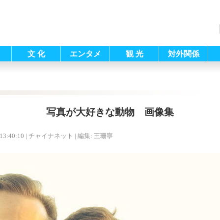
文 化
エンタメ
観 光
対外関係
写真が大好きな動物 画像集
13:40:10
| チャイナネット |
編集: 王珊寧