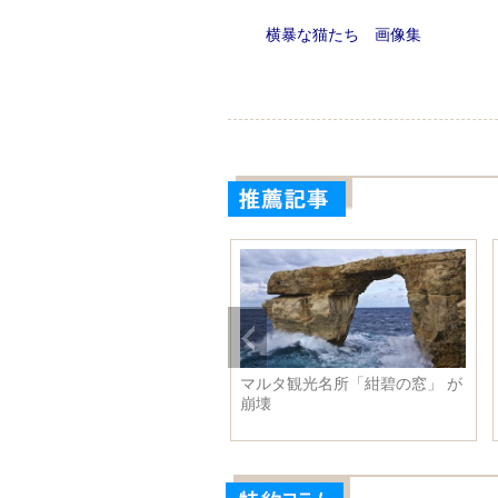
横暴な猫たち 画像集
近平氏、解放軍代表団の全体
マルタ観光名所「紺碧の窓」 が
議に参加
崩壊