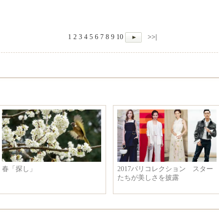
1
2
3
4
5
6
7
8
9
10
>>|
春「探し」
2017パリコレクション スター
たちが美しさを披露