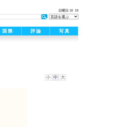
:
日曜日 10
19
国 際
評 論
写 真
小
中
大