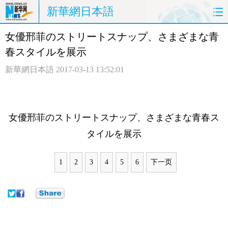
新華網日本語
女優邢菲のストリートスナップ、さまざまな青
ホームページ
政治
経済
春スタイルを展示
社会
文化
エンタメ
新華網日本語
2017-03-13 13:52:01
観光
評論
写真
中日対訳
女優
邢菲
のストリートスナップ、さまざまな青春ス
タイルを展示
1
2
3
4
5
6
下一页