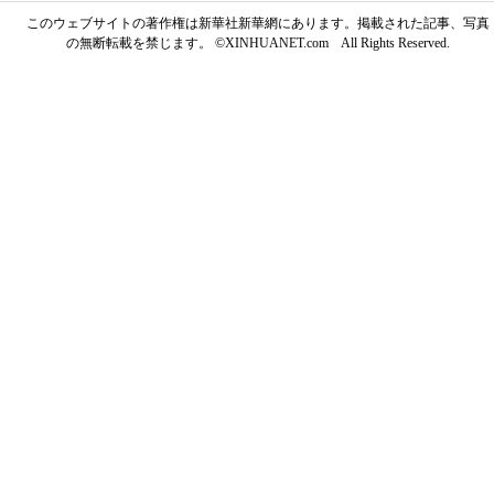
このウェブサイトの著作権は新華社新華網にあります。掲載された記事、写真
の無断転載を禁じます。 ©XINHUANET.com All Rights Reserved.