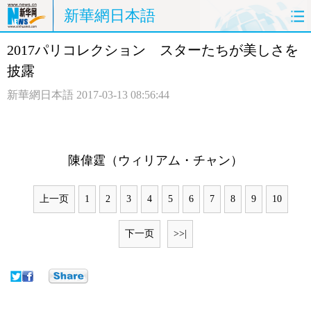
新華網日本語
2017パリコレクション スターたちが美しさを
ホームページ
政治
経済
披露
社会
文化
エンタメ
新華網日本語
2017-03-13 08:56:44
観光
評論
写真
中日対訳
陳偉霆（ウィリアム・チャン）
上一页
1
2
3
4
5
6
7
8
9
10
下一页
>>|