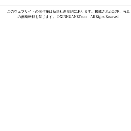
このウェブサイトの著作権は新華社新華網にあります。掲載された記事、写真
の無断転載を禁じます。 ©XINHUANET.com All Rights Reserved.