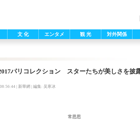
文 化
エンタメ
観 光
対外関係
2017パリコレクション スターたちが美しさを披
08:56:44
| 新華網 |
編集: 吴寒冰
常思思