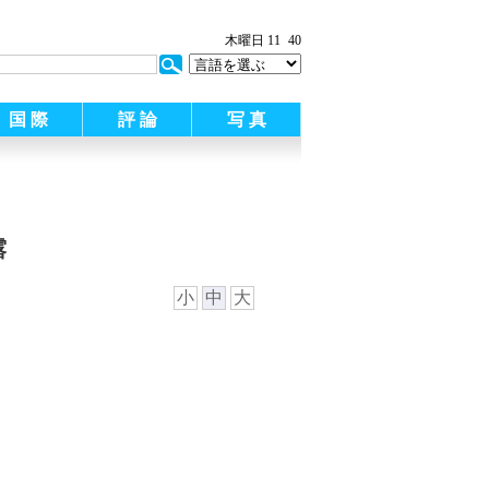
木曜日 11
40
国 際
評 論
写 真
露
小
中
大