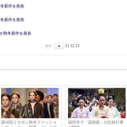
秋冬新作を発表
秋冬新作を発表
iorが秋冬新作を発表
|<<
11
12
13
第48回リスボン秋冬ファッショ
福州市で「花朝節」の伝統行事