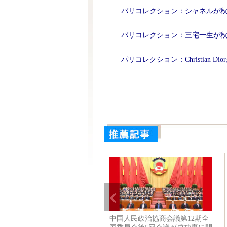
パリコレクション：シャネルが
パリコレクション：三宅一生が
パリコレクション：Christian D
国消防員のカレンダー、日本
中国人民政治協商会議第12期全