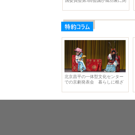
「イケメン」と話題に
国委員会第5回会議が成功裏に閉
幕