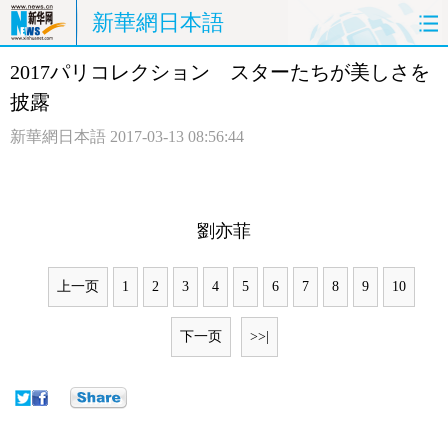
新華網日本語
2017パリコレクション スターたちが美しさを
ホームページ
政治
経済
披露
社会
文化
エンタメ
新華網日本語
2017-03-13 08:56:44
観光
評論
写真
中日対訳
劉亦菲
上一页
1
2
3
4
5
6
7
8
9
10
下一页
>>|