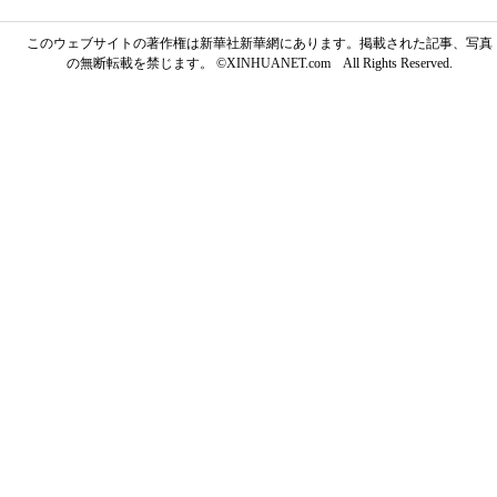
このウェブサイトの著作権は新華社新華網にあります。掲載された記事、写真
の無断転載を禁じます。 ©XINHUANET.com All Rights Reserved.